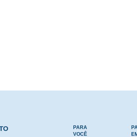
Centro de Operações
Rua XV de novembro, 576, Sala 01
Ed. Bagetti, Centro - CEP 89900-000
São Miguel do Oeste - SC
TO
PARA
P
VOCÊ
E