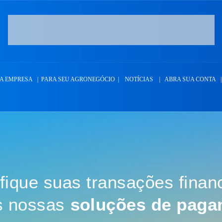
A EMPRESA
|
PARA SEU AGRONEGÓCIO
|
NOTÍCIAS
|
ABRA SUA CONTA
|
ifique suas transações finan
s nossas
soluções de paga