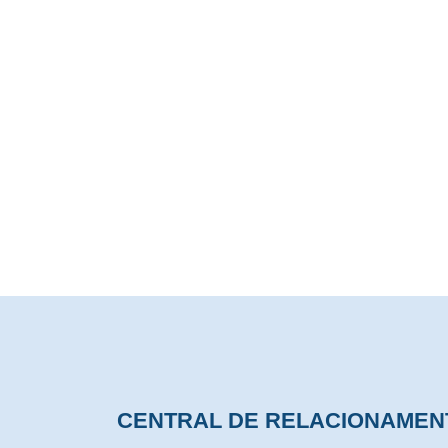
Pinhalzinho - SC
Avenida Brasília, 2121, Sala 101,
Ed. Phoenix, Centro - CEP: 89870-000
CENTRAL DE RELACIONAMEN