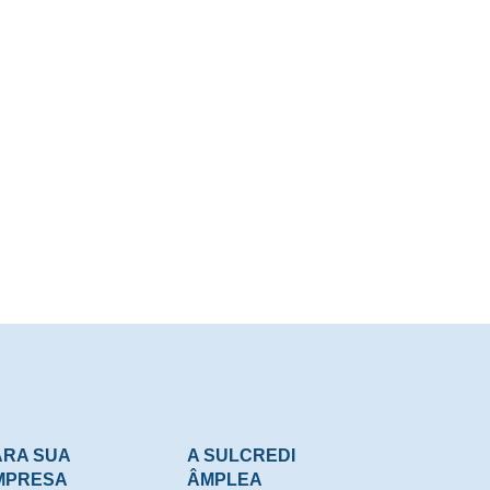
Centro de Inovações
Rua Marcílio Dias, 1906 - Sagrado Coração
CEP 89900-000 - São Miguel do Oeste - SC
ARA SUA
A SULCREDI
MPRESA
ÂMPLEA