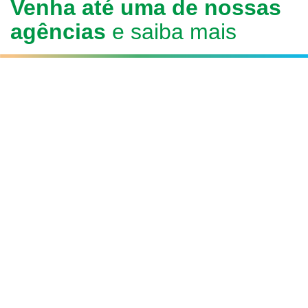
Venha até uma de nossas
agências
e saiba mais
São Miguel do Oeste - SC
Rua Padre Aurelio Canzi, 1833
Centro - CEP 89900-000