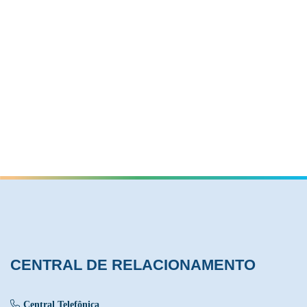
Centro de Inovações
Rua Marcílio Dias, 1906 - Sagrado Coração
CEP 89900-000 - São Miguel do Oeste - SC
CENTRAL DE RELACIONAMENTO
Central Telefônica