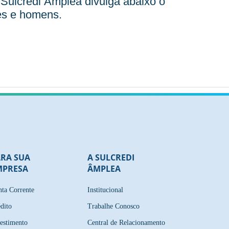
 Sulcredi Âmplea divulga abaixo o
res e homens.
ARA SUA
A SULCREDI
MPRESA
ÂMPLEA
ta Corrente
Institucional
dito
Trabalhe Conosco
estimento
Central de Relacionamento