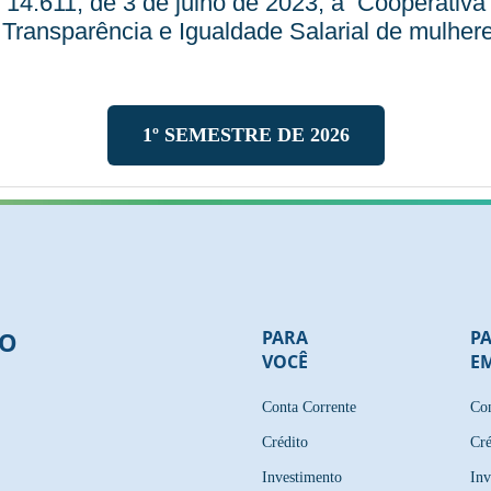
14.611, de 3 de julho de 2023, a Cooperativa
 Transparência e Igualdade Salarial de mulhe
1º SEMESTRE DE 2026
TO
PARA
P
VOCÊ
E
Conta Corrente
Con
Crédito
Cré
Investimento
Inv