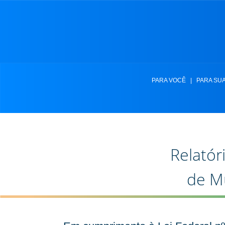
PARA VOCÊ
|
PARA SU
Relatór
de M