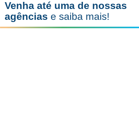
Venha até uma de nossas
agências
e saiba mais!
São Miguel do Oeste - SC
Rua Padre Aurelio Canzi, 1833
Centro - CEP 89900-000