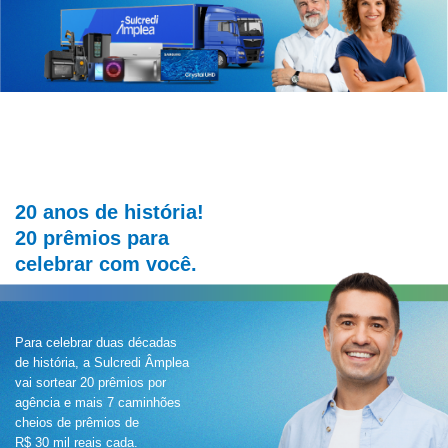
20 anos de história!
20 prêmios para
celebrar com você.
Para celebrar duas décadas
de história, a Sulcredi Âmplea
vai sortear 20 prêmios por
agência e mais 7 caminhões
cheios de prêmios de
R$ 30 mil reais cada.