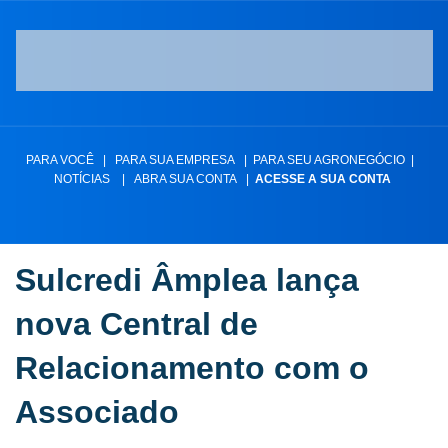
PARA VOCÊ
|
PARA SUA EMPRESA
|
PARA SEU AGRONEGÓCIO
|
NOTÍCIAS
|
ABRA SUA CONTA
|
ACESSE A SUA CONTA
Sulcredi Âmplea lança
nova Central de
Relacionamento com o
Associado