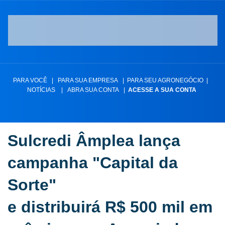
PARA VOCÊ
|
PARA SUA EMPRESA
|
PARA SEU AGRONEGÓCIO
|
NOTÍCIAS
|
ABRA SUA CONTA
|
ACESSE A SUA CONTA
Sulcredi Âmplea lança
campanha "Capital da
Sorte"
e distribuirá R$ 500 mil em