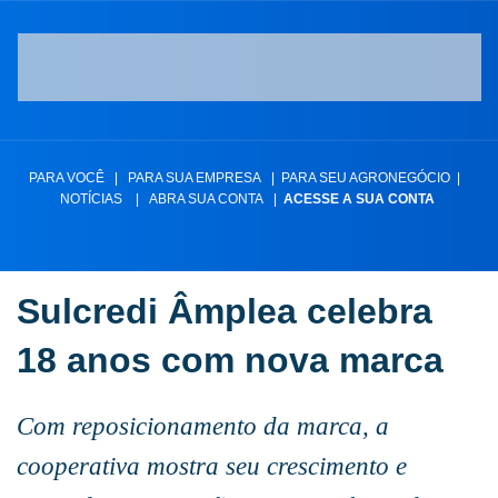
PARA VOCÊ
|
PARA SUA EMPRESA
|
PARA SEU AGRONEGÓCIO
|
NOTÍCIAS
|
ABRA SUA CONTA
|
ACESSE A SUA CONTA
Sulcredi Âmplea celebra
18 anos com nova marca
Com reposicionamento da marca, a
cooperativa mostra seu crescimento e